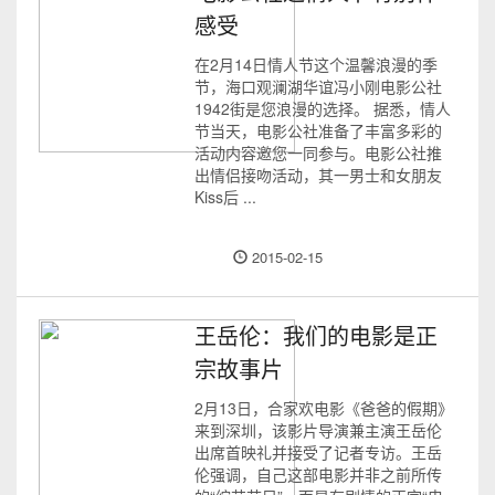
感受
在2月14日情人节这个温馨浪漫的季
节，海口观澜湖华谊冯小刚电影公社
1942街是您浪漫的选择。 据悉，情人
节当天，电影公社准备了丰富多彩的
活动内容邀您一同参与。电影公社推
出情侣接吻活动，其一男士和女朋友
Kiss后 ...
2015-02-15
王岳伦：我们的电影是正
宗故事片
2月13日，合家欢电影《爸爸的假期》
来到深圳，该影片导演兼主演王岳伦
出席首映礼并接受了记者专访。王岳
伦强调，自己这部电影并非之前所传