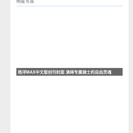
明星写真
杨洋MAX中文版创刊封面 演绎专属骑士的自由灵魂