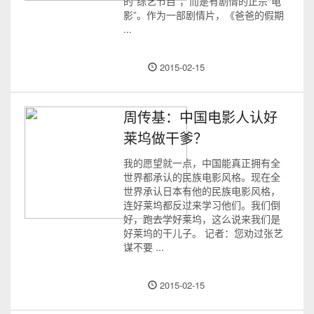
的“综艺节目”，而是有剧情的正宗“电
影”。作为一部剧情片，《爸爸的假期
...
2015-02-15
周传基：中国电影人认好
莱坞做干爹？
我的愿望就一点，中国能真正拥有全
世界都承认的民族电影风格。现在全
世界承认日本有他的民族电影风格，
连好莱坞都反过来学习他们。我们倒
好，跑去学好莱坞，这么说来我们是
好莱坞的干儿子。 记者：您劝过张艺
谋不要 ...
2015-02-15