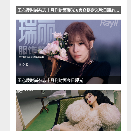
王心凌时尚杂志十月刊封面曝光 6套穿搭定义秋日甜心look
王心凌时尚杂志十月刊封面今日曝光