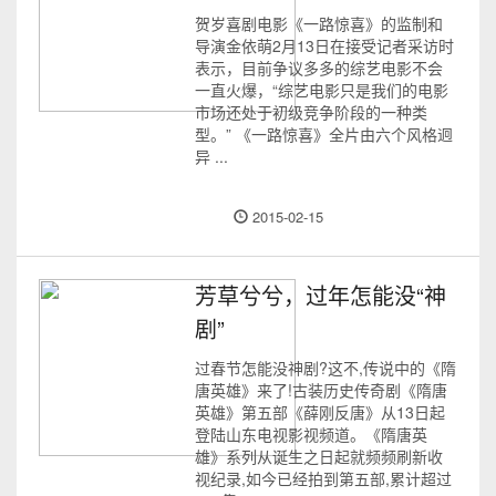
贺岁喜剧电影《一路惊喜》的监制和
导演金依萌2月13日在接受记者采访时
表示，目前争议多多的综艺电影不会
一直火爆，“综艺电影只是我们的电影
市场还处于初级竞争阶段的一种类
型。” 《一路惊喜》全片由六个风格迥
异 ...
2015-02-15
芳草兮兮，过年怎能没“神
剧”
过春节怎能没神剧?这不,传说中的《隋
唐英雄》来了!古装历史传奇剧《隋唐
英雄》第五部《薛刚反唐》从13日起
登陆山东电视影视频道。《隋唐英
雄》系列从诞生之日起就频频刷新收
视纪录,如今已经拍到第五部,累计超过