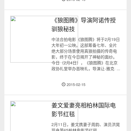
《狼图腾》导演阿诺传授
驯狼秘技
中法合拍电影《狼图腾》将于2月19日
大年初一公映。这部筹备七年、全片
绝大部分场景使用真狼拍摄的传奇电
影，终于在今日揭开了神秘的面纱。
今日（2月4日），《狼图腾》在北京
政协礼堂举办首映礼，导演让-雅克· ...
2015-02-15
姜文爱妻亮相柏林国际电
影节红毯
2月11日，姜文携妻子周韵、演员洪晃
现身第65柏林电影节红毯。