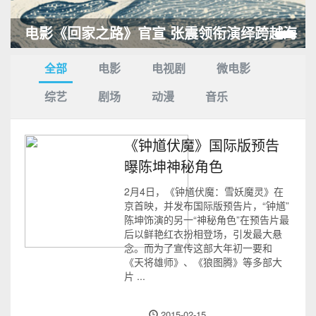
电影《回家之路》官宣 张震领衔演绎跨越海
峡的坚守
全部
电影
电视剧
微电影
综艺
剧场
动漫
音乐
《钟馗伏魔》国际版预告
曝陈坤神秘角色
2月4日，《钟馗伏魔：雪妖魔灵》在
京首映，并发布国际版预告片，“钟馗”
陈坤饰演的另一“神秘角色”在预告片最
后以鲜艳红衣扮相登场，引发最大悬
念。而为了宣传这部大年初一要和
《天将雄师》、《狼图腾》等多部大
片 ...
2015-02-15