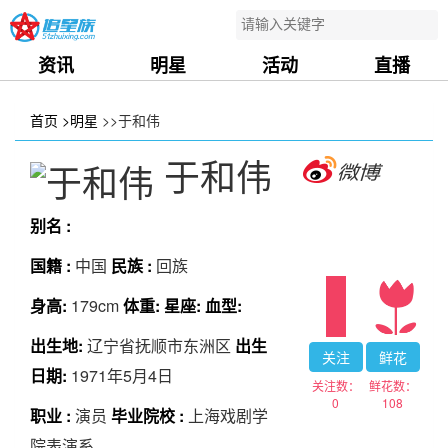
资讯
明星
活动
直播
首页
>明星
>>于和伟
于和伟
别名 :
国籍 :
中国
民族 :
回族
身高:
179cm
体重:
星座:
血型:
出生地:
辽宁省抚顺市东洲区
出生
关注
鲜花
日期:
1971年5月4日
关注数：
鲜花数：
0
108
职业 :
演员
毕业院校 :
上海戏剧学
院表演系