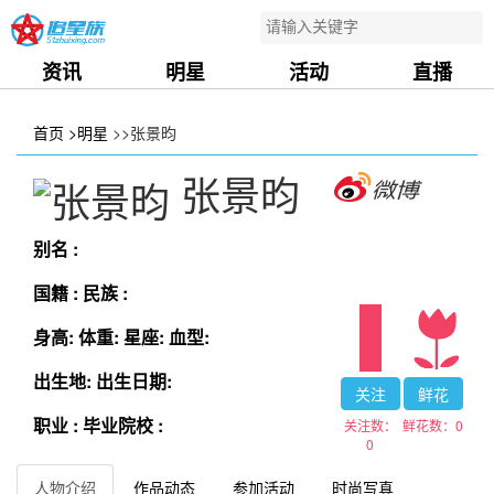
资讯
明星
活动
直播
首页
>明星
>>张景昀
张景昀
别名 :
国籍 :
民族 :
身高:
体重:
星座:
血型:
出生地:
出生日期:
关注
鲜花
职业 :
毕业院校 :
关注数：
鲜花数：
0
0
人物介绍
作品动态
参加活动
时尚写真