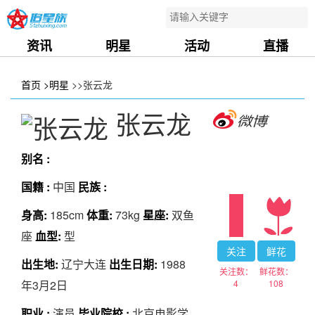
资讯
明星
活动
直播
首页
>明星
>>张云龙
张云龙
别名 :
国籍 :
中国
民族 :
身高:
185cm
体重:
73kg
星座:
双鱼
座
血型:
型
关注
鲜花
出生地:
辽宁大连
出生日期:
1988
关注数：
鲜花数：
4
108
年3月2日
职业 :
演员
毕业院校 :
北京电影学