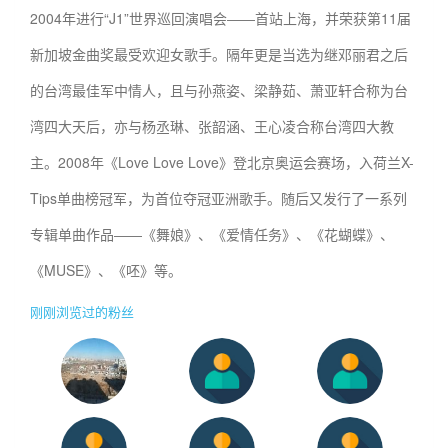
2004年进行“J1”世界巡回演唱会――首站上海，并荣获第11届
新加坡金曲奖最受欢迎女歌手。隔年更是当选为继邓丽君之后
的台湾最佳军中情人，且与孙燕姿、梁静茹、萧亚轩合称为台
湾四大天后，亦与杨丞琳、张韶涵、王心凌合称台湾四大教
主。2008年《Love Love Love》登北京奥运会赛场，入荷兰X-
Tips单曲榜冠军，为首位夺冠亚洲歌手。随后又发行了一系列
专辑单曲作品――《舞娘》、《爱情任务》、《花蝴蝶》、
《MUSE》、《呸》等。
刚刚浏览过的粉丝