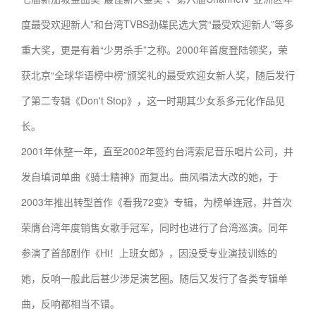
度最受欢迎新人”和台湾TVBS劲碟民选大赏“最受欢迎新人”等多
重大奖，更是有着“少男杀手”之称。2000年首度登陆领奖，荣
获北京“全球华语榜中榜”颁奖礼的最受欢迎女新人奖，随后发行
了第二专辑《Don't Stop》，这一时期其少女系多元化作品见
长。
2001年休整一年，直至2002年签约台湾索尼音乐唱片公司，并
发自填词单曲《骑士精神》而复出。曲风唱法大改的她，于
2003年推出转型首作《看我72变》专辑，为榜单连冠，并首次
荣膺台湾年度销售女歌手冠军，同时也进行了台湾巡演。同年
参演了首部剧作《Hi！上班女郎》，因没受专业演技训练的
她，反响一般此后甚少涉足演艺圈。随后又发行了各类专辑单
曲，反响都相当不错。