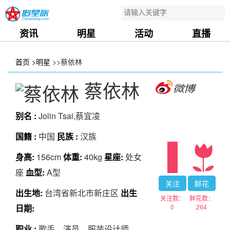
资讯
明星
活动
直播
首页
>明星
>>蔡依林
蔡依林
别名 :
Jolin Tsai,蔡宜凌
国籍 :
中国
民族 :
汉族
身高:
156cm
体重:
40kg
星座:
处女
座
血型:
A型
关注
鲜花
出生地:
台湾省新北市新庄区
出生
关注数：
鲜花数：
0
264
日期:
职业 :
歌手、演员、服装设计师、