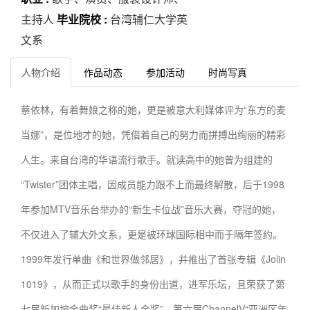
主持人
毕业院校 :
台湾辅仁大学英
文系
人物介绍
作品动态
参加活动
时尚写真
蔡依林，有着舞娘之称的她，更是被意大利媒体评为“东方的麦
当娜”，是位地才的她，凭借着自己的努力而拼搏出绚丽的精彩
人生。来自台湾的华语流行歌手。就读高中的她曾为组建的
“Twister”团体主唱，因成员能力跟不上而最终解散，后于1998
年参加MTV音乐台举办的“新生卡位战”音乐大赛，夺冠的她，
不仅进入了辅大外文系，更是被环球国际相中而于隔年签约。
1999年发行单曲《和世界做邻居》，并推出了首张专辑《Jolin
1019》，从而正式以歌手的身份出道，进军乐坛，且荣获了第
七届新加坡金曲奖“最佳新人金奖”、第六届ChannelV“亚洲区年