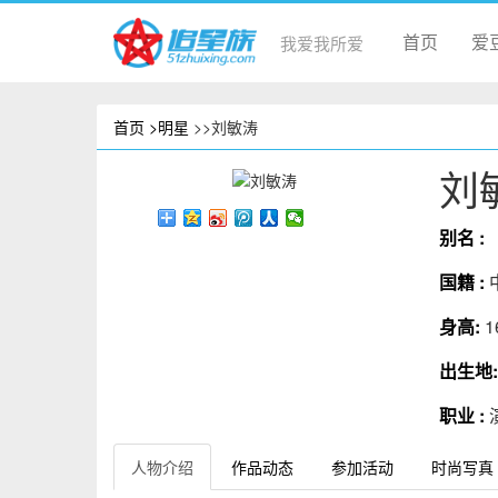
首页
爱
我爱我所爱
首页
>明星
>>刘敏涛
刘
别名 :
国籍 :
身高:
1
出生地
职业 :
人物介绍
作品动态
参加活动
时尚写真