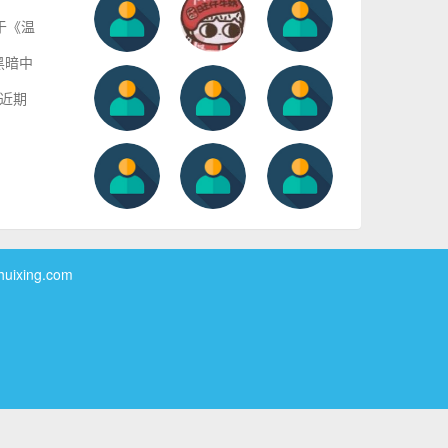
于《温
黑暗中
近期
xing.com