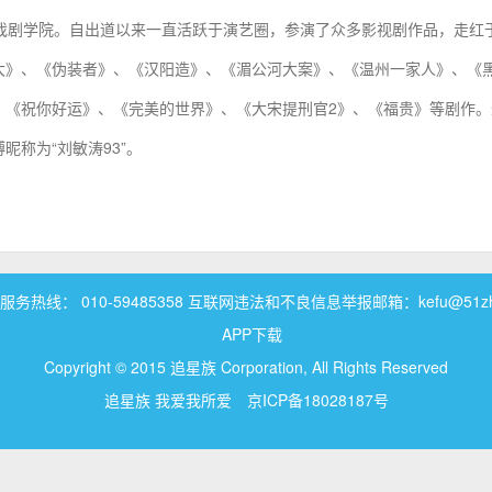
央戏剧学院。自出道以来一直活跃于演艺圈，参演了众多影视剧作品，走红
大》、《伪装者》、《汉阳造》、《湄公河大案》、《温州一家人》、《
、《祝你好运》、《完美的世界》、《大宋提刑官2》、《福贵》等剧作。
称为“刘敏涛93”。
务热线： 010-59485358 互联网违法和不良信息举报邮箱：kefu@51zhui
APP下载
Copyright © 2015 追星族 Corporation, All Rights Reserved
追星族 我爱我所爱
京ICP备18028187号