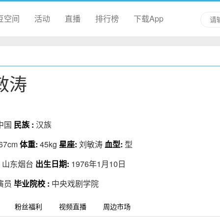
豆空间
活动
直播
排行榜
下载App
敏涛
中国
民族 :
汉族
67cm
体重:
45kg
星座:
刘敏涛
血型:
型
:
山东烟台
出生日期:
1976年1月10日
演员
毕业院校 :
中央戏剧学院
粉丝福利
视频直播
周边市场