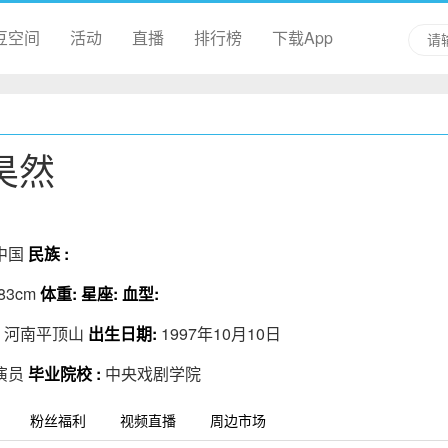
豆空间
活动
直播
排行榜
下载App
昊然
中国
民族 :
83cm
体重:
星座:
血型:
:
河南平顶山
出生日期:
1997年10月10日
演员
毕业院校 :
中央戏剧学院
粉丝福利
视频直播
周边市场