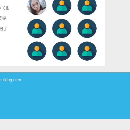
影《北
奖提
男子
xing.com