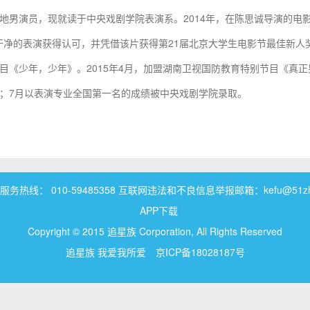
国内地男演员，现就读于中央戏剧学院表演系。2014年，在陈思诚导演的电
干净的表演获得认可，并凭借该片获得第21届北京大学生电影节最佳新人
目《少年，少年》。2015年4月，加盟湖南卫视国防教育特别节目《真正
；7月以表演专业全国第一名的成绩被中央戏剧学院录取。
务热线： 010-59485358 互联网违法和不良信息举报邮箱：kefu@51zhui
APP下载
Copyright © 2015 追星族 Corporation, All Rights Reserved
追星族 我爱我所爱
京ICP备18028187号