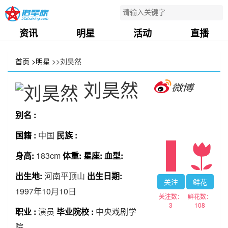
资讯
明星
活动
直播
首页
>明星
>>刘昊然
刘昊然
别名 :
国籍 :
中国
民族 :
身高:
183cm
体重:
星座:
血型:
出生地:
河南平顶山
出生日期:
关注
鲜花
1997年10月10日
关注数：
鲜花数：
3
108
职业 :
演员
毕业院校 :
中央戏剧学
院