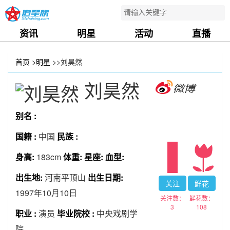
资讯
明星
活动
直播
首页
>明星
>>刘昊然
刘昊然
别名 :
国籍 :
中国
民族 :
身高:
183cm
体重:
星座:
血型:
出生地:
河南平顶山
出生日期:
关注
鲜花
1997年10月10日
关注数：
鲜花数：
3
108
职业 :
演员
毕业院校 :
中央戏剧学
院