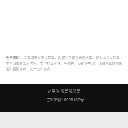
免责声明：
文章如果来源是转载，内容的真实性未经核实。如对本文以及其
中全部或者部分内容、文字的真实性、完整性、及时性有误，请联系本站做编
辑和删除处理，文章仅作参考。
追星族 我爱我所爱
京ICP备18028187号