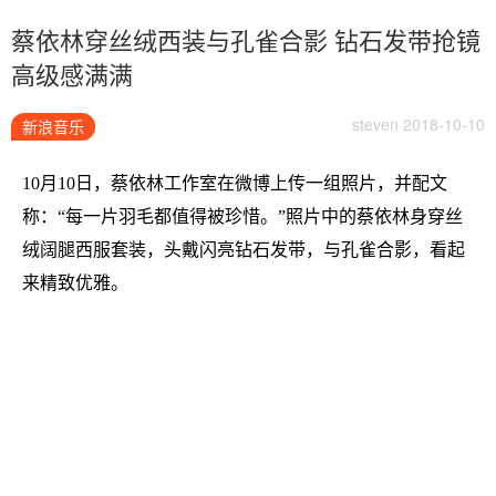
蔡依林穿丝绒西装与孔雀合影 钻石发带抢镜
高级感满满
steven 2018-10-10
新浪音乐
10月10日，蔡依林工作室在微博上传一组照片，并配文
称：“每一片羽毛都值得被珍惜。”照片中的蔡依林身穿丝
绒阔腿西服套装，头戴闪亮钻石发带，与孔雀合影，看起
来精致优雅。