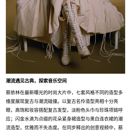
潮流遇见古典，探索音乐空间
蔡依林在最新曝光的时尚大片中，七套风格不同的造型多
维度展现复古与潮流碰撞。以复古名伶造型亮相十分亮
眼，高饱和妆容搭配复古发型，淡粉色头巾与珍珠项链呼
应；闪金水滴为点缀的花朵紧身裙造型与黑白连衣裙的潮
流造型，优雅而不失态度。在同步释出的创意视频中，蔡