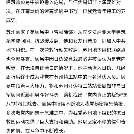
建筑师顾易中被迫卷入危局，与汪伪周知非上演双雄对
决，在江南烟雨的迷离诡谲中书写一位我党青年特工的养
成史。
苏州顾家子弟顾易中（曾舜晞饰）从宾夕法尼亚大学建筑
系学成回国，抗战爆发后，他和女友肖若彤一同加入中共
地下组织。在一次营救行动失败后，苏州地下组织联络点
也全部暴露。顾易中因日伪故意栽赃陷害被误认为是党内
叛徒，在无法自证清白的情况下，他主动潜入日伪，几经
周折后终于成为我党在苏州特工站中的一名潜伏人员。顾
易中顶着巨大压力，将和苏州汪伪特工站站长周知非与日
军顾问近藤利男斗智斗勇，乘机找出了党内真正的叛徒
“黑
八”并将其除去。顾易中持续不断地为我党秘密搜集情报，
多次救党内同志于危难之中，为我党苏州地下组织的抗日
救国运动提供了巨大支持和帮助。他以坚定不移的信仰奋
勇向前，在斗争中不断成长。