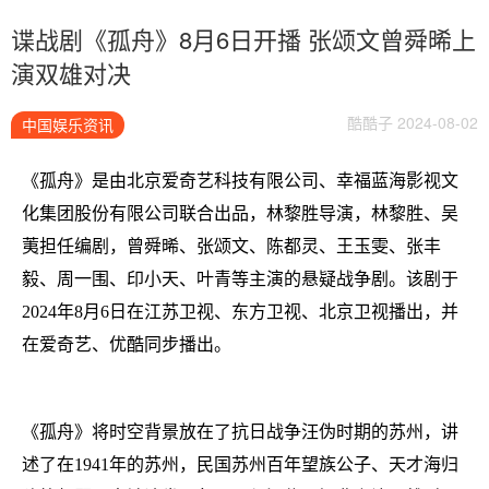
谍战剧《孤舟》8月6日开播 张颂文曾舜晞上
演双雄对决
酷酷子 2024-08-02
中国娱乐资讯
《孤舟》是由北京爱奇艺科技有限公司、幸福蓝海影视文
化集团股份有限公司联合出品，林黎胜导演，林黎胜、吴
荑担任编剧，曾舜晞、张颂文、陈都灵、王玉雯、张丰
毅、周一围、印小天、叶青等主演的悬疑战争剧。该剧于
2024年8月6日在江苏卫视、东方卫视、北京卫视播出，并
在爱奇艺、优酷同步播出。
《孤舟》将时空背景放在了抗日战争汪伪时期的苏州，讲
述了在
1941年的苏州，民国苏州百年望族公子、天才海归