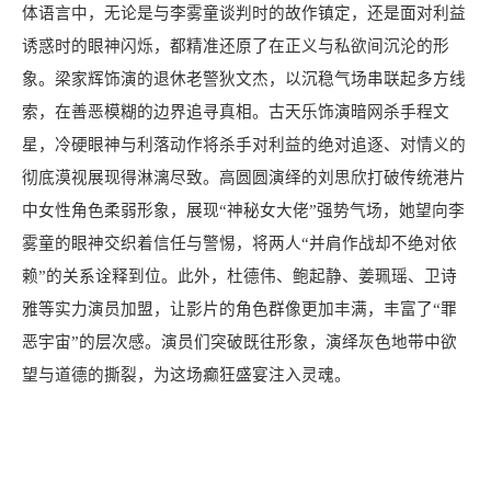
体语言中，无论是与李雾童谈判时的故作镇定，还是面对利益
诱惑时的眼神闪烁，都精准还原了在正义与私欲间沉沦的形
象。梁家辉饰演的退休老警狄文杰，以沉稳气场串联起多方线
索，在善恶模糊的边界追寻真相。古天乐饰演暗网杀手程文
星，冷硬眼神与利落动作将杀手对利益的绝对追逐、对情义的
彻底漠视展现得淋漓尽致。高圆圆演绎的刘思欣打破传统港片
中女性角色柔弱形象，展现“神秘女大佬”强势气场，她望向李
雾童的眼神交织着信任与警惕，将两人“并肩作战却不绝对依
赖”的关系诠释到位。此外，杜德伟、鲍起静、姜珮瑶、卫诗
雅等实力演员加盟，让影片的角色群像更加丰满，丰富了“罪
恶宇宙”的层次感。演员们突破既往形象，演绎灰色地带中欲
望与道德的撕裂，为这场癫狂盛宴注入灵魂。