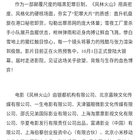
作为一部颠覆尺度的暗黑犯罪巨制，《风林火山》用高密
度、风格化的硬核场面，夯实了
“犯罪大片”的质感：直升机盘
旋在港口秘密卸货，勾勒出罪恶网的庞大体量；雪夜工厂里杀
手小队展开血腥伏击，枪林弹雨和近身肉搏让鲜血飞溅，惨白
雪地上的猩红触目惊心，每一个镜头将暴力的残酷与张力渲染
到极致。影片目前正在火热预售中，
10
月
1
日正式登陆大银
幕，届时走进影院，见证这场关乎欲望、背叛与生存的血色博
弈！
电影《风林火山》由银都机构有限公司、北京嘉映文化传
媒有限公司、一生电影有限公司、天津猫眼微影文化传媒有限
公司、邵氏兄弟国际影业有限公司、上海淘票票影视文化有限
公司、华夏电影发行有限责任公司出品，富通影业（中国）有
限公司、上海伯藜创业投资中心（有限合伙）、北京小米移动