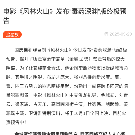
电影《风林火山》发布“毒药深渊”版终极预
告
一鲤 2025-09-29
追星族
国庆档犯罪巨制《风林火山》今日发布
“毒药深渊”版终极
预告，揭开了贩毒富豪李雾童（金城武
饰）禁毒背后的惊天
阴谋，为了让家族商业合法，他企图垄断药物市场操纵城市命
脉，其手段之阴狠、布局之庞大，将罪恶推向新尺度。商、
警、匪三方势力的罪恶暗线串起，勾勒出一副横跨多阵营的暗
黑犯罪图景。电影《风林火山》由麦浚龙执导，金城武、刘青
云、梁家辉、古天乐、高圆圆领衔主演，杜德伟、鲍起静、姜
珮瑶主演，卫诗雅特别演出，将于
10
月
1
日全国上映，目前火
热预售中！
金城武饰演毒贩企图用药物洗白
罪恶网络交织人人心怀