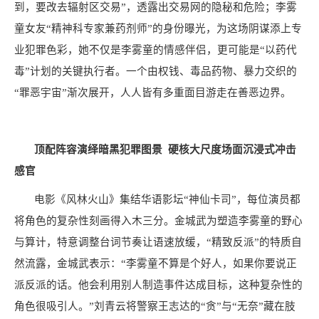
到，要改去辐射区交易”，透露出交易网的隐秘和危险；李雾
童女友“精神科专家兼药剂师”的身份曝光，为这场阴谋添上专
业犯罪色彩，她不仅是李雾童的情感伴侣，更可能是“以药代
毒”计划的关键执行者。一个由权钱、毒品药物、暴力交织的
“罪恶宇宙”渐次展开，人人皆有多重面目游走在善恶边界。
顶配阵容演绎暗黑犯罪图景
硬核大尺度场面沉浸式冲击
感官
电影《风林火山》集结华语影坛
“神仙卡司”，每位演员都
将角色的复杂性刻画得入木三分。金城武为塑造李雾童的野心
与算计，特意调整台词节奏让语速放缓，“精致反派”的特质自
然流露，金城武表示：“李雾童不算是个好人，如果你要说正
派反派的话。他会利用别人制造事件达成目标，这种复杂性的
角色很吸引人。”刘青云将警察王志达的“贪”与“无奈”藏在肢