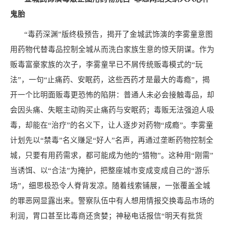
鬼胎
“毒药深渊”版终极预告，揭开了金城武饰演的李雾童意图
用药物代替毒品控制全城从而洗白家族生意的惊天阴谋。作为
贩毒富豪家族的次子，李雾童早已不屑传统贩毒模式的“玩
法”，一句“止痛药、安眠药，这些西药才是最大的毒瘾”，揭
开一个比明面贩毒更恐怖的陷阱：普通人未必会接触毒品，却
会因头痛、失眠主动购买止痛药与安眠药；毒贩无法强迫人吸
毒，却能在“治疗”的名义下，让人逐步对药物“成瘾”。李雾童
计划先以“禁毒”名义赚足“好人”名声，再通过垄断药物控制全
城，只要有用药需求，都可能成为他的“猎物”。这种用“刚需”
当诱饵、以“合法”为掩护，把整座城市变成变成自己的“游乐
场”，细思极恐令人脊背发凉。随着线索铺展，一张覆盖全城
的罪恶网显露出来。警察队伍中有人想用情报交换毒品市场的
利润，胃口甚至比毒商还贪婪；神秘电话报信“明天有批货