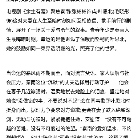
电视剧《余生有涯》聚焦秦南(张彬彬饰)与叶思北(毛晓彤
饰)这对夫妻在人生至暗时刻如何互相依偎、携手前行的剧
情，展开了一场关于爱与勇气的叙事。青春年少是秦南人
生最晦暗时期，幸运的是他邂逅了温暖而坚韧的叶思北，
她的鼓励如同一束穿透阴霾的光，照亮了他的世界。
当命运的暴风雨不期而至，面对流言蜚语、家人误解与社
会压力，秦南这位“沉默”的丈夫选择用行动守护——他会
在妻子几近崩溃时，温柔地拭去她脸上的泪痕，坚定地对
她说“没做错的事，不要说对不起”;会在同事欺辱叶思北时
挺身而出，据理力争要求对方道歉;更会在妻子跌入绝望深
渊，无助与彷徨时，紧紧拥抱住她，安慰道：“没有不可跨
越的苦难，没有不可度过的绝望。”秦南的爱如温水，不灼
烈却恒久，他以“陪伴者”而非“拯救者”的姿态，诠释了婚