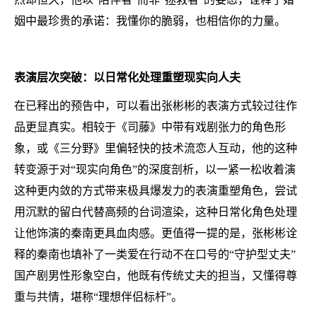
姻中最珍贵的承诺：我懂你的脆弱，也相信你的力量。
表演层次突破：以日常化处理重塑现实向人夫
在已释出的预告中，可以看出张彬彬的表演方式较过往作
品更显真实。相较于《司藤》中带有戏剧张力的角色形
象，或《三分野》里偏轻快的技术流恋人互动，他的这种
转变源于对“现实向角色”的深度剖析，以一紧一松收着演
这种更内敛的方式带来极具爆发力的表演重塑角色，尝试
用沉默的留白代替高频的台词渲染，这种日常化角色处理
让他饰演的秦南更具血肉感。更值得一提的是，张彬彬诠
释的秦南也填补了一类爱在行动不在口号的“守护型丈夫”
国产剧男性形象空白，他既有传统丈夫的担当，又懂得尊
重与共情，堪称“理想伴侣标杆”。