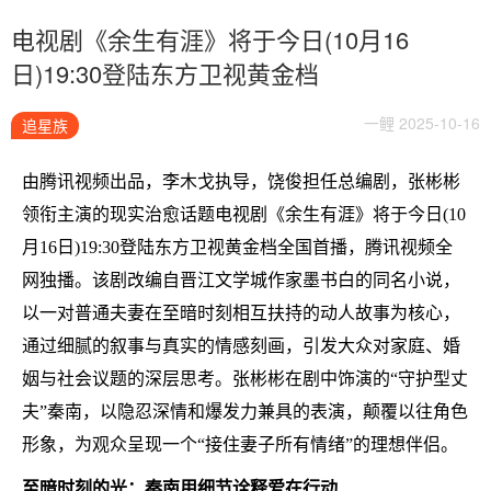
电视剧《余生有涯》将于今日(10月16
日)19:30登陆东方卫视黄金档
一鲤 2025-10-16
追星族
由腾讯视频出品，李木戈执导，饶俊担任总编剧，张彬彬
领衔主演的现实治愈话题电视剧《余生有涯》将于今日(10
月16日)19:30登陆东方卫视黄金档全国首播，腾讯视频全
网独播。该剧改编自晋江文学城作家墨书白的同名小说，
以一对普通夫妻在至暗时刻相互扶持的动人故事为核心，
通过细腻的叙事与真实的情感刻画，引发大众对家庭、婚
姻与社会议题的深层思考。张彬彬在剧中饰演的“守护型丈
夫”秦南，以隐忍深情和爆发力兼具的表演，颠覆以往角色
形象，为观众呈现一个“接住妻子所有情绪”的理想伴侣。
至暗时刻的光：秦南用细节诠释爱在行动