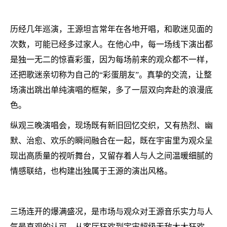
历经几年巡演，王源坦言常年在各地开唱，和歌迷见面的
次数，可能已经多过家人。在他心中，每一场线下演出都
是独一无二的惊喜彩蛋，因为每场前来的观众都不一样，
还把歌迷亲切称为自己的“彩蛋朋友”。真挚的交流，让整
场演出跳出单纯演唱的框架，多了一层双向奔赴的浪漫底
色。
纵观三晚演唱会，现场既有新旧回忆交织，又有热烈、幽
默、治愈、欢乐的瞬间融合在一起，既在宇宙里为观众呈
现出高质量的视听舞台，又留存着人与人之间温暖细腻的
情感联结，也构建出独属于王源的演出风格。
三场连开的爆满盛况，是市场与观众对王源音乐实力与人
气最直观的认可。从客厅狂欢到宇宙超级无敌大大狂欢，