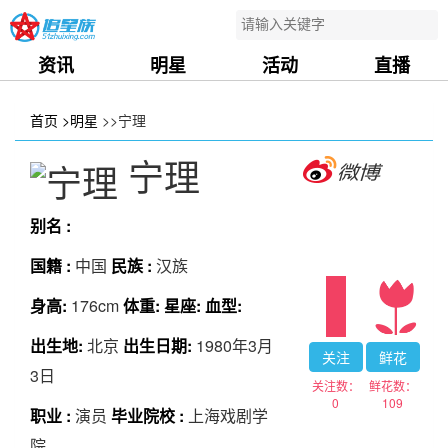
资讯
明星
活动
直播
首页
>明星
>>宁理
宁理
别名 :
国籍 :
中国
民族 :
汉族
身高:
176cm
体重:
星座:
血型:
出生地:
北京
出生日期:
1980年3月
关注
鲜花
3日
关注数：
鲜花数：
0
109
职业 :
演员
毕业院校 :
上海戏剧学
院