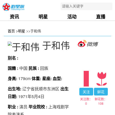
资讯
明星
活动
直播
首页
>明星
>>于和伟
于和伟
别名 :
国籍 :
中国
民族 :
回族
身高:
179cm
体重:
星座:
血型:
出生地:
辽宁省抚顺市东洲区
出生
关注
鲜花
日期:
1971年5月4日
关注数：
鲜花数：
0
108
职业 :
演员
毕业院校 :
上海戏剧学
院表演系