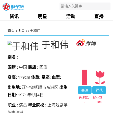
资讯
明星
活动
直播
首页
>明星
>>于和伟
于和伟
别名 :
国籍 :
中国
民族 :
回族
身高:
179cm
体重:
星座:
血型:
出生地:
辽宁省抚顺市东洲区
出生
关注
鲜花
日期:
1971年5月4日
关注数：
鲜花数：
0
108
职业 :
演员
毕业院校 :
上海戏剧学
院表演系