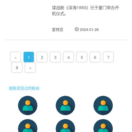
谍战剧《深海1950》已于厦门举办开
机仪式。
爱特豆
2024-01-26
«
1
2
3
4
5
6
7
8
»
刚刚浏览过的粉丝