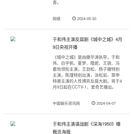
青。
网络
2024-05-30
于和伟主演反腐剧《城中之城》4月
9日央视开播
《城中之城》是由滕华涛执导，于和
伟、白宇帆、夏梦、隆妮、王骁、冯
嘉怡领衔主演，王劲松、杨子姗特别
主演，陈瑾特别出演，涂松岩、章申
特邀主演的人性博弈反腐大剧。将于4
月9日起在CCTV-1、爱奇艺播出。
中国娱乐资讯网
2024-04-07
于和伟主演谍战剧《深海1950》曝
概念海报