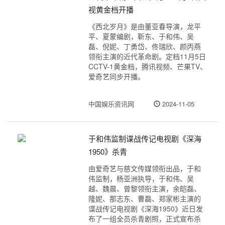
视黄金档开播
《西北岁月》是由董亚春导演，龙平
平、夏蒙编剧，靳东、于和伟、吴
磊、倪妮、丁勇岱、佟瑞欣、颜丙燕
领衔主演的近代革命剧。定档11月5日
CCTV-1黄金档，腾讯视频、芒果TV、
爱奇艺同步开播。
中国娱乐资讯网
2024-11-05
于和伟监制谍战传记电视剧《深海
1950》杀青
由爱奇艺与慈文传媒领衔出品，于和
伟监制，杨亚洲执导，于和伟、吴
越、魏晨、曾黎领衔主演，余皑磊、
隆妮、那志东、曹磊、郑家彬主演的
谍战传记电视剧《深海1950》近日发
布了一组全员杀青剧照，正式宣布杀