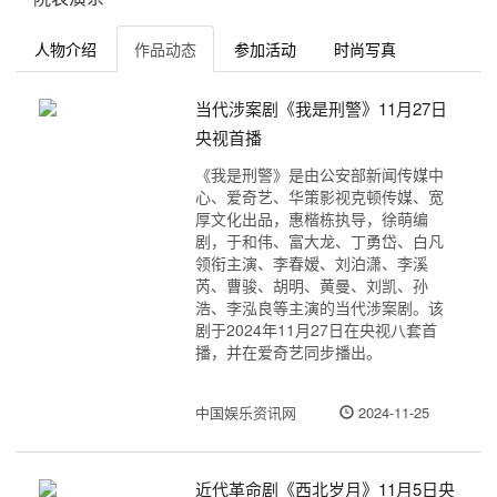
人物介绍
作品动态
参加活动
时尚写真
当代涉案剧《我是刑警》11月27日
央视首播
《我是刑警》是由公安部新闻传媒中
心、爱奇艺、华策影视克顿传媒、宽
厚文化出品，惠楷栋执导，徐萌编
剧，于和伟、富大龙、丁勇岱、白凡
领衔主演、李春嫒、刘泊潇、李溪
芮、曹骏、胡明、黄曼、刘凯、孙
浩、李泓良等主演的当代涉案剧。该
剧于2024年11月27日在央视八套首
播，并在爱奇艺同步播出。
中国娱乐资讯网
2024-11-25
近代革命剧《西北岁月》11月5日央