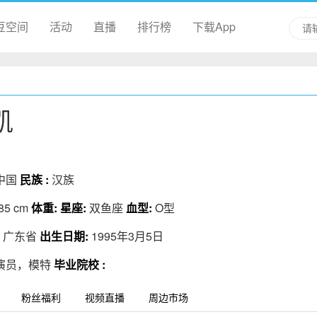
豆空间
活动
直播
排行榜
下载App
凯
中国
民族 :
汉族
85 cm
体重:
星座:
双鱼座
血型:
O型
:
广东省
出生日期:
1995年3月5日
演员，模特
毕业院校 :
粉丝福利
视频直播
周边市场