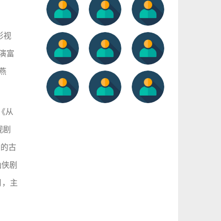
影视
演富
燕
《从
视剧
演的古
仙侠剧
月，主