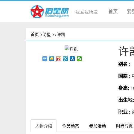
首页
爱
我爱我所爱
首页
>明星
>>许凯
许
别名 :
国籍 :
身高:
1
出生地
职业 :
人物介绍
作品动态
参加活动
时尚写真