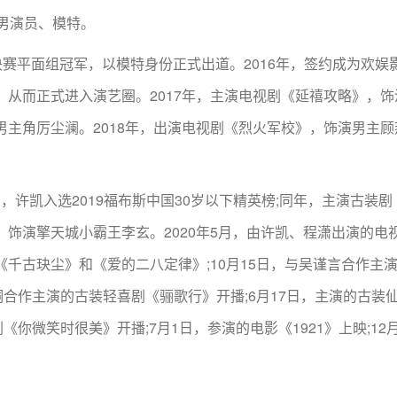
地男演员、模特。
总决赛平面组冠军，以模特身份正式出道。2016年，签约成为欢娱
，从而正式进入演艺圈。2017年，主演电视剧《延禧攻略》，饰
男主角厉尘澜。2018年，出演电视剧《烈火军校》，饰演男主顾
7日，许凯入选2019福布斯中国30岁以下精英榜;同年，主演古装剧
，饰演擎天城小霸王李玄。2020年5月，由许凯、程潇出演的电
千古玦尘》和《爱的二八定律》;10月15日，与吴谨言合作主
一桐合作主演的古装轻喜剧《骊歌行》开播;6月17日，主演的古装
《你微笑时很美》开播;7月1日，参演的电影《1921》上映;12