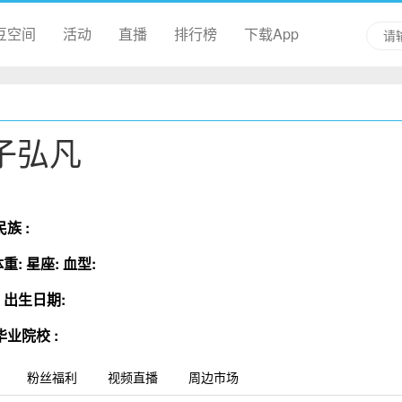
豆空间
活动
直播
排行榜
下载App
子弘凡
民族 :
体重:
星座:
血型:
:
出生日期:
毕业院校 :
粉丝福利
视频直播
周边市场