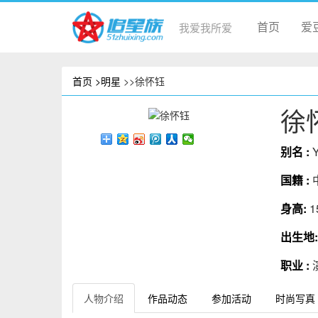
首页
爱
我爱我所爱
首页
>明星
>>徐怀钰
徐
别名 :
Y
国籍 :
身高:
1
出生地
职业 :
人物介绍
作品动态
参加活动
时尚写真