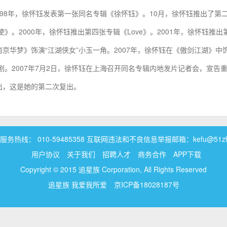
1998年，徐怀钰发表第一张同名专辑《徐怀钰》。10月，徐怀钰推出了第
》。2000年，徐怀钰推出第四张专辑《Love》。2001年，徐怀钰推出
剧《江南京华梦》饰演“江湖侠女”小玉一角。2007年，徐怀钰在《傲剑江湖》中
剧。2007年7月2日，徐怀钰在上海召开同名专辑内地发片记者会，宣告
复出，这是她的第二次复出。
务热线： 010-59485358 互联网违法和不良信息举报邮箱：kefu@51zhui
用户协议
关于我们
招聘人才
商务合作
APP下载
Copyright © 2015 追星族 Corporation, All Rights Reserved
追星族 我爱我所爱
京ICP备18028187号