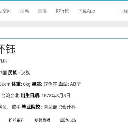
豆空间
活动
直播
排行榜
下载App
怀钰
UKI
中国
民族 :
汉族
56cm
体重:
0kg
星座:
双鱼座
血型:
AB型
:
台湾台北
出生日期:
1978年3月3日
演员、歌手
毕业院校 :
育达商职会计科
粉丝福利
视频直播
周边市场