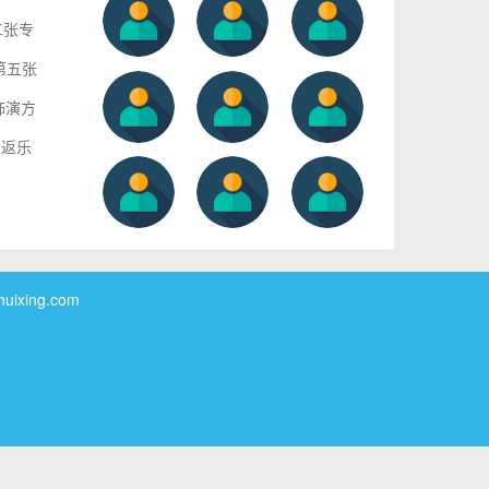
二张专
第五张
饰演方
重返乐
xing.com