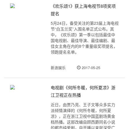
《欢乐颂1》获上海电视节8项奖项
提名
5月24日，备受关注的第23届上海电视
节“白玉兰奖”入围名单正式公布。其
中，《欢乐颂》第一季以包括最佳中
国电视剧、最佳导演、最佳编剧、最
佳女主角在内的8个重量级奖项提名，
领跑提名名单。
新浪娱乐
2017-05-25
电视剧《何所冬暖，何所夏凉》浙
江卫视正在热播
近日，由贾乃亮、王子文等众多实力
派倾情演绎的《何所冬暖，何所夏
凉》，正在浙江卫视中国蓝剧场黄金
档热播。这部改编自顾西爵同名小说
的都市纯爱剧，自开播以来就深受广