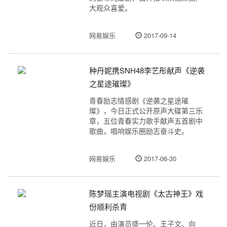
大观众喜爱。
网易娱乐
2017-09-14
种丹妮携SNH48李艺彤献声《逆袭
之星途璀璨》
青春励志情感剧《逆袭之星途璀
璨》，今日正式公开原声大碟第三乐
章，五位青春实力歌手献声五首剧中
歌曲，唱响娱乐圈励志奋斗史。
网易娱乐
2017-06-30
陈梦瑶主演电视剧《太古神王》戏
份顺利杀青
近日，由演员盛一伦、王子文、向