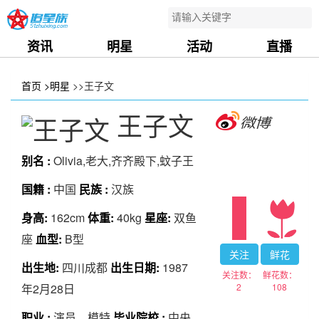
资讯
明星
活动
直播
首页
>明星
>>王子文
王子文
别名 :
Olivia,老大,齐齐殿下,蚊子王
国籍 :
中国
民族 :
汉族
身高:
162cm
体重:
40kg
星座:
双鱼
座
血型:
B型
关注
鲜花
出生地:
四川成都
出生日期:
1987
关注数：
鲜花数：
2
108
年2月28日
职业 :
演员、模特
毕业院校 :
中央