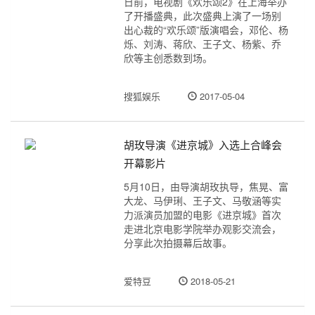
日前，电视剧《欢乐颂2》在上海举办
了开播盛典，此次盛典上演了一场别
出心裁的“欢乐颂”版演唱会，邓伦、杨
烁、刘涛、蒋欣、王子文、杨紫、乔
欣等主创悉数到场。
搜狐娱乐
2017-05-04
胡玫导演《进京城》入选上合峰会
开幕影片
5月10日，由导演胡玫执导，焦晃、富
大龙、马伊琍、王子文、马敬涵等实
力派演员加盟的电影《进京城》首次
走进北京电影学院举办观影交流会，
分享此次拍摄幕后故事。
爱特豆
2018-05-21