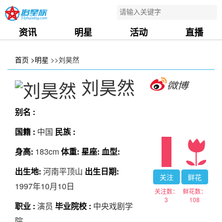
资讯
明星
活动
直播
首页
>明星
>>刘昊然
刘昊然
别名 :
国籍 :
中国
民族 :
身高:
183cm
体重:
星座:
血型:
出生地:
河南平顶山
出生日期:
关注
鲜花
1997年10月10日
关注数：
鲜花数：
3
108
职业 :
演员
毕业院校 :
中央戏剧学
院