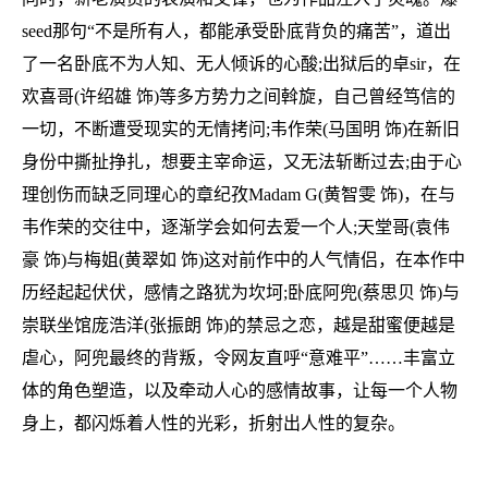
seed那句“不是所有人，都能承受卧底背负的痛苦”，道出
了一名卧底不为人知、无人倾诉的心酸;出狱后的卓sir，在
欢喜哥(许绍雄 饰)等多方势力之间斡旋，自己曾经笃信的
一切，不断遭受现实的无情拷问;韦作荣(马国明 饰)在新旧
身份中撕扯挣扎，想要主宰命运，又无法斩断过去;由于心
理创伤而缺乏同理心的章纪孜Madam G(黄智雯 饰)，在与
韦作荣的交往中，逐渐学会如何去爱一个人;天堂哥(袁伟
豪 饰)与梅姐(黄翠如 饰)这对前作中的人气情侣，在本作中
历经起起伏伏，感情之路犹为坎坷;卧底阿兜(蔡思贝 饰)与
崇联坐馆庞浩洋(张振朗 饰)的禁忌之恋，越是甜蜜便越是
虐心，阿兜最终的背叛，令网友直呼“意难平”……丰富立
体的角色塑造，以及牵动人心的感情故事，让每一个人物
身上，都闪烁着人性的光彩，折射出人性的复杂。