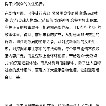
得不少观众的关注追捧。
在剧情方面，《使徒行者3》紧紧围绕传奇卧底爆seed(林
峯 饰)与灵魂人物卓sir(苗侨伟 饰)暗中配合警方打击犯罪、
守护正义的故事展开。相较前两部作品，《使徒行者3》的
故事体量，得到了前所未有的扩充，从对秘密非法交易的
调查，到江湖饭局的坐馆之争，从对抗新崛起的反派组
织，到挖掘陈年往事中的不法勾当，每个章节剧情不仅涉
猎内容广泛，而且逻辑上也环环相扣，带给观众“无断点
式”的沉浸追剧体验。而具体到每段剧情中，除了让人直呼
过瘾的反转细节，更融入了大量港剧特色梗，让剧迷看后
会心一笑。
同时，新老演员的表演和交锋，也为作品注入了灵魂。爆