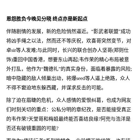
恩怨胜负今晚见分晓 终点亦是新起点
伴随剧情的发展，新的危险悄然逼近。“影武者联盟”成功
将凶手绳之以法，然而还不等庆祝，欢喜哥突然变节，对
卓sir等人发难;与此同时，长兴的联合创办人坚哥(郑则仕
饰)重回中国香港，想要东山再起;韦作荣的精心布局被意
外打乱，他作为“魏德礼”的真实身份，面临着暴露的风险;
暗中隐藏的敌人倾巢出动，将爆seed等人逼上绝路，众人
不得不窘迫地东躲西藏，并谋求反击的可能。
除了迫在眉睫的危机，众人感情的爱恨纠葛，也成为网友
们时刻关切的重点：公私分明的章纪孜，是否能接受真正
的韦作荣?天堂哥和梅姐最终能否喜结良缘?阿兜与浩洋是
否还有破镜重圆的可能?