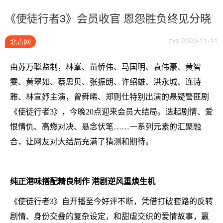
《使徒行者3》会员收官 恩怨胜负终见分晓
zxx 2020-11-11
北青网
由苏万聪监制，林峯、苗侨伟、马国明、袁伟豪、黄智
雯、黄翠如、蔡思贝、张振朗、许绍雄、洪永城、连诗
雅、林宣妤主演，曾舜晞、郑则仕特别出演的悬疑警匪剧
《使徒行者3》，今晚20点迎来会员大结局。迭起剧情、爱
恨情仇、高燃对决、悬念伏笔……一系列元素的汇聚融
合，让网友对大结局充满了猜测和期待。
纯正港味搭配精良制作 港剧逆风重焕生机
《使徒行者3》自开播至今好评不断，凭借打破套路的反转
剧情、身份交叠的复杂设定，和甜虐交织的爱情故事，赢