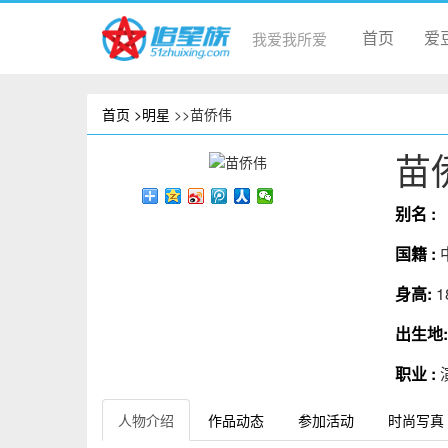
首页
爱
我爱我所爱
首页
>明星
>>苗侨伟
苗
别名 :
国籍 :
身高:
1
出生地
职业 :
人物介绍
作品动态
参加活动
时尚写真