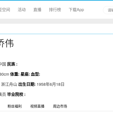
豆空间
活动
直播
排行榜
下载App
侨伟
中国
民族 :
80cm
体重:
星座:
血型:
:
浙江舟山
出生日期:
1958年6月18日
演员
毕业院校 :
粉丝福利
视频直播
周边市场