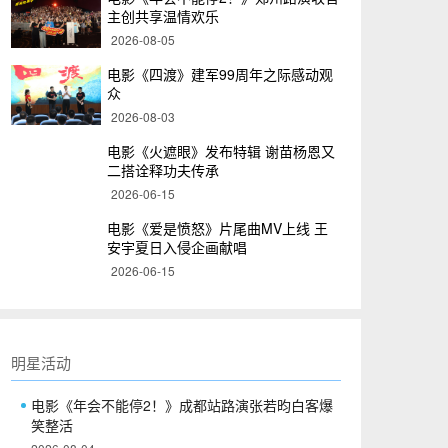
主创共享温情欢乐
2026-08-05
电影《四渡》建军99周年之际感动观
众
电影《年会不能停2！》郑州路演收官 主创共享温
2026-08-03
电影《火遮眼》发布特辑 谢苗杨恩又
二搭诠释功夫传承
2026-06-15
电影《爱是愤怒》片尾曲MV上线 王
安宇夏日入侵企画献唱
2026-06-15
明星活动
电影《年会不能停2！》成都站路演张若昀白客爆
笑整活