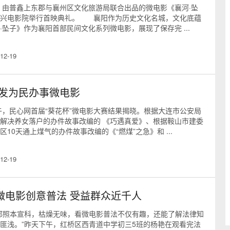
，由普鑫上东郡与襄州区文化旅游局联合出品的微电影《襄河·坠
银兴电影院举行首映典礼。 襄阳作为历史文化名城，文化底蕴
·坠子》作为襄阳首部民间文化系列微电影，展现了保存完 ...
12-19
发为民办事微电影
上午，民心网首届“葵花杯”微电影大赛结果揭晓。根据大连市公安局
解决养女落户的办件故事改编的 《巧遇真爱》、根据鞍山市建委
10天通上煤气的办件故事改编的《“燃煤”之急》和 ...
12-19
”微电影创意普法 受益群众近千人
都照本宣科，枯燥无味，看微电影普法不仅有趣，还能了解法律知
匪浅。”昨天下午，红桥区西青道中学初三5班的杨艳在观看完法