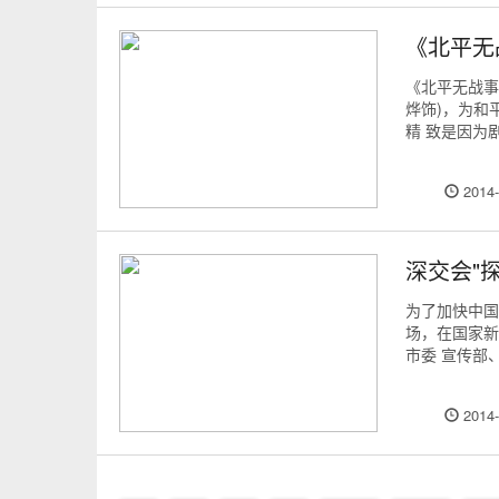
《北平无
《北平无战事
烨饰)，为和
精 致是因为
2014-
深交会"
为了加快中国
场，在国家新
市委 宣传部
2014-