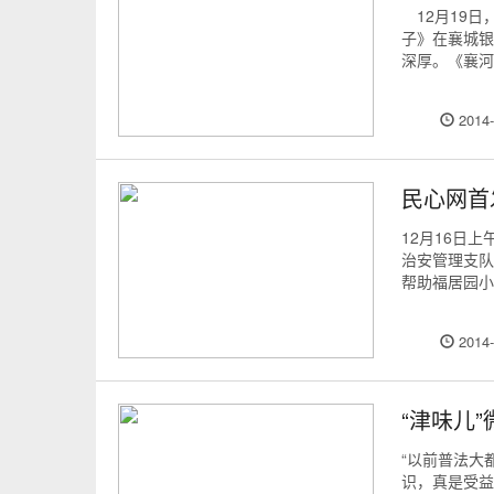
12月19日
子》在襄城
深厚。《襄河
2014-
民心网首
12月16日
治安管理支队
帮助福居园小区
2014-
“津味儿
“以前普法大
识，真是受益