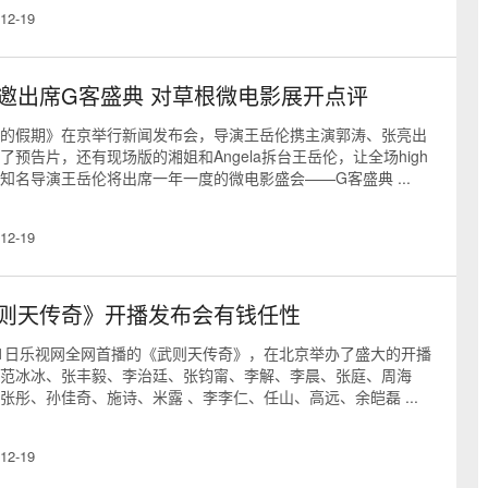
12-19
邀出席G客盛典 对草根微电影展开点评
的假期》在京举行新闻发布会，导演王岳伦携主演郭涛、张亮出
了预告片，还有现场版的湘姐和Angela拆台王岳伦，让全场high
知名导演王岳伦将出席一年一度的微电影盛会——G客盛典 ...
12-19
则天传奇》开播发布会有钱任性
21日乐视网全网首播的《武则天传奇》，在北京举办了盛大的开播
范冰冰、张丰毅、李治廷、张钧甯、李解、李晨、张庭、周海
张彤、孙佳奇、施诗、米露 、李李仁、任山、高远、余皑磊 ...
12-19