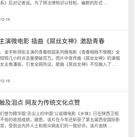
系》后对记者说。为了将法律知识以轻松、幽默的形式 ...
12-19
主演微电影 插曲《屌丝女神》激励青春
、金宇彬领衔主演的青春校园系列微电影《青春相贱不恨晚》全
短短几小时点击量便破百万。而片中宣传曲《屌丝女神》的演唱
女主角潘辰，引发全网热议。歌曲《屌丝女神》不仅融入了 ...
12-19
触及泪点 网友为传统文化点赞
们誉为精华版“舌尖上的中国”公益微电影《乡味》已在陕西卫视
不俗的收视成绩，据悉，该片在今年还斩获了第五届西安国际影
奖，受到业内外人士和观众网友们的一致好评。该片由陕 ...