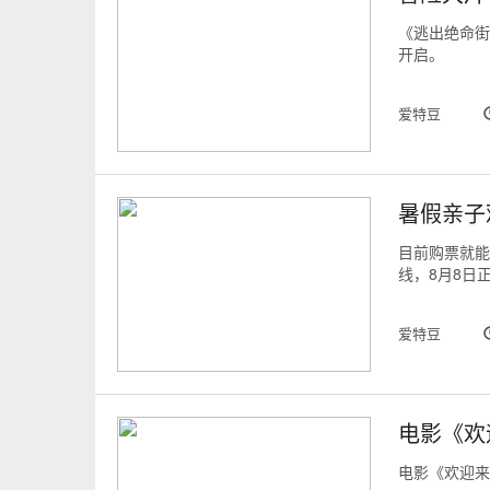
《逃出绝命街》(
开启。
爱特豆
暑假亲子
目前购票就能
线，8月8日正
爱特豆
电影《欢
电影《欢迎来