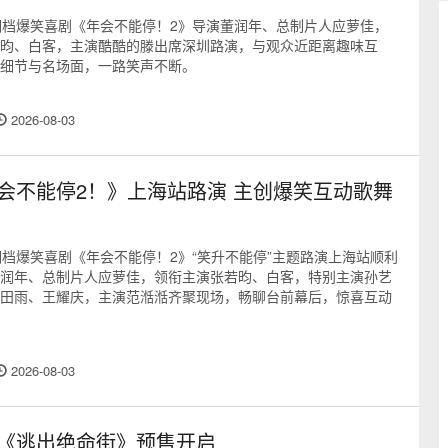
期档爆笑喜剧《年会不能停！2》导演董润年、总制片人应萝佳，
昀、白客，主演酷酷的滕出席深圳路演，与观众近距离趣味互
细节与名场面，一路笑声不断。
2026-08-03
会不能停2！》上海站路演 主创爆笑互动歌舞
期档爆笑喜剧《年会不能停！2》“笑升不能停”主题路演上海站顺利
润年、总制片人应萝佳，领衔主演张若昀、白客，特别主演孙艺
田雨、王耀庆，主演范湉湉齐聚现场，畅聊台前幕后，惊喜互动
2026-08-03
《逃出绝命街》预售开启