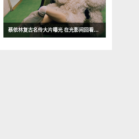
蔡依林复古名伶大片曝光 在光影间回看音乐旅途