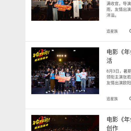
满收官，导演
雨，友情出演
洋溢。
追星族
电影《年
活
8月3日，暑
领衔主演张若
友情出演欧阳
追星族
电影《年
创作