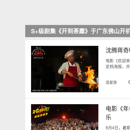
综艺《温暖的客栈・元气篇》第五期于6
沈腾蒋奇
电影《欢迎来
定档海报，并将
追星族
电影《年
乐
8月4日，暑