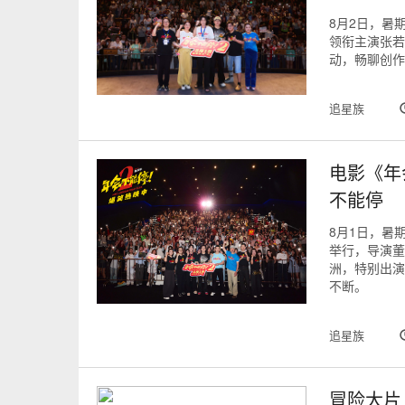
8月2日，暑
领衔主演张若
动，畅聊创作
追星族
电影《年
不能停
8月1日，暑
举行，导演董
洲，特别出演
不断。
追星族
冒险大片