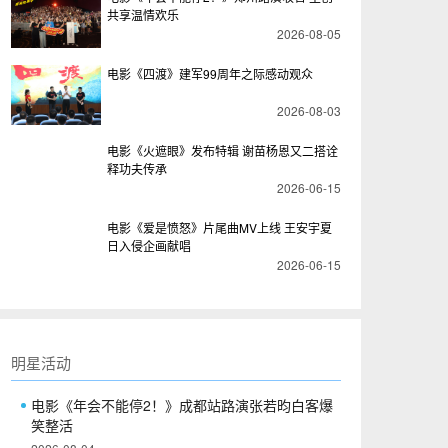
共享温情欢乐
2026-08-05
电影《四渡》建军99周年之际感动观众
暑假亲子观影首选《汪汪队立大功大电影3》
2026-08-03
电影《火遮眼》发布特辑 谢苗杨恩又二搭诠
释功夫传承
2026-06-15
电影《爱是愤怒》片尾曲MV上线 王安宇夏
日入侵企画献唱
2026-06-15
明星活动
电影《年会不能停2！》成都站路演张若昀白客爆
笑整活